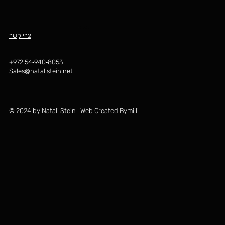
יש לך שאלה?
צרי קשר
‪+972 54‑940‑8053‬
Sales@natalistein.net
© 2024 by Natali Stein | Web Created Bymilli