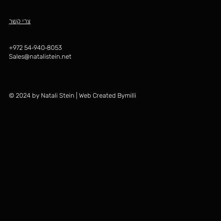
יש לך שאלה?
צרי קשר
‪+972 54‑940‑8053‬
Sales@natalistein.net
© 2024 by Natali Stein | Web Created Bymilli