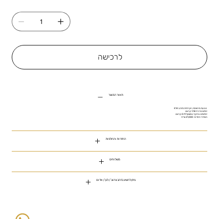
לרכישה
תאור המוצר
טבעת מרשימה, יוקרתית מזהב K14
יהלום מרכזי 1.18 קראט
יהלומים בהיקף במשקל 0.11 קראט
המחיר החל מ- 21,000 ש״ח
החזרות והחלפות
משלוחים
ניתן להשיג בזהב צהוב / לבן / אדום