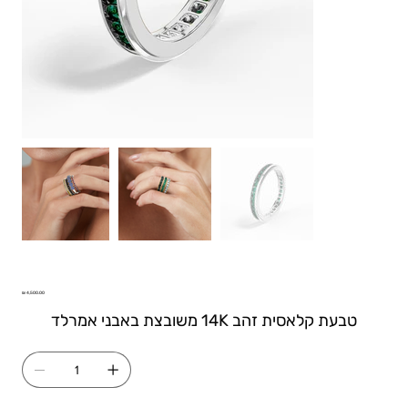
טבעת איטרניטי דגם וינה שיבוץ מלא באמרלדים
Price
טבעת קלאסית זהב 14K משובצת באבני אמרלד